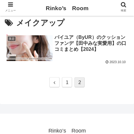
Rinko’s Room
メニュー
検索
メイクアップ
バイユア（ByUR）のクッション
美容
ファンデ【田中みな実愛用】の口
コミまとめ【2024】
2023.10.10
前
1
2
へ
Rinko’s Room