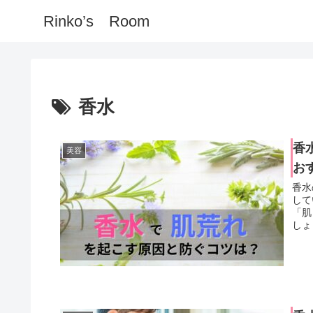
Rinko’s Room
香水
香
美容
お
香水
して
「肌
しょ