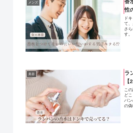
香
メンズ
性
ドキ
て、
さら
す。
ラ
美容
【2
この
どこ
バン
の偽