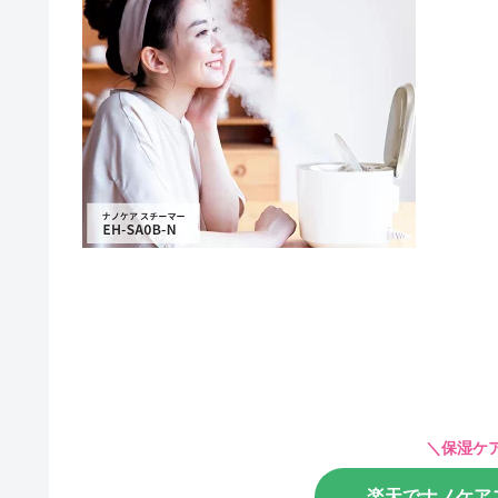
＼保湿ケ
楽天でナノケア